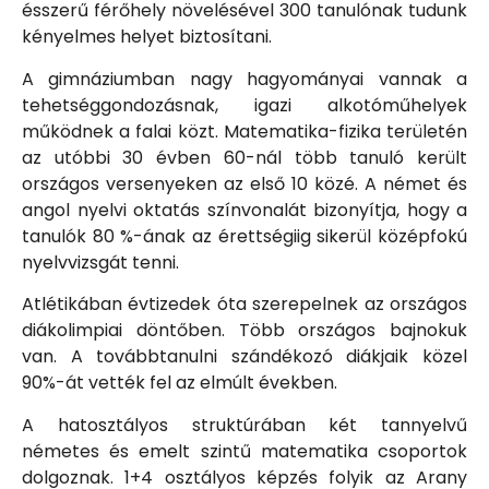
ésszerű férőhely növelésével 300 tanulónak tudunk
kényelmes helyet biztosítani.
A gimnáziumban nagy hagyományai vannak a
tehetséggondozásnak, igazi alkotóműhelyek
működnek a falai közt. Matematika-fizika területén
az utóbbi 30 évben 60-nál több tanuló került
országos versenyeken az első 10 közé. A német és
angol nyelvi oktatás színvonalát bizonyítja, hogy a
tanulók 80 %-ának az érettségiig sikerül középfokú
nyelvvizsgát tenni.
Atlétikában évtizedek óta szerepelnek az országos
diákolimpiai döntőben. Több országos bajnokuk
van. A továbbtanulni szándékozó diákjaik közel
90%-át vették fel az elmúlt években.
A hatosztályos struktúrában két tannyelvű
németes és emelt szintű matematika csoportok
dolgoznak. 1+4 osztályos képzés folyik az Arany