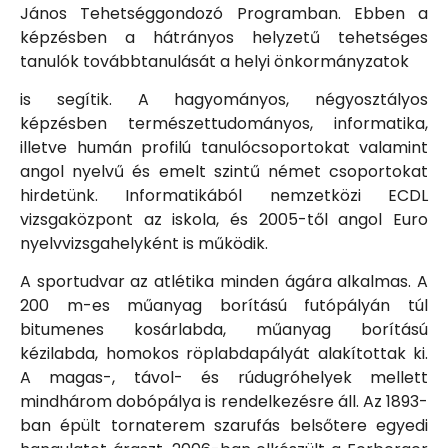
János Tehetséggondozó Programban. Ebben a
képzésben a hátrányos helyzetű tehetséges
tanulók továbbtanulását a helyi önkormányzatok
is segítik. A hagyományos, négyosztályos
képzésben természettudományos, informatika,
illetve humán profilú tanulócsoportokat valamint
angol nyelvű és emelt szintű német csoportokat
hirdetünk. Informatikából nemzetközi ECDL
vizsgaközpont az iskola, és 2005-től angol Euro
nyelvvizsgahelyként is működik.
A sportudvar az atlétika minden ágára alkalmas. A
200 m-es műanyag borítású futópályán túl
bitumenes kosárlabda, műanyag borítású
kézilabda, homokos röplabdapályát alakítottak ki.
A magas-, távol- és rúdugróhelyek mellett
mindhárom dobópálya is rendelkezésre áll. Az 1893-
ban épült tornaterem szarufás belsőtere egyedi