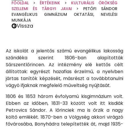
FŐOLDAL
>
ÉRTÉKEINK
>
KULTURÁLIS ÖRÖKSÉG
SZELLEMI ÉS TÁRGYI JAVAI
>
PETŐFI SÁNDOR
EVANGÉLIKUS GIMNÁZIUM OKTATÁSI, NEVELÉSI
MUNKÁJA
Vissza
Az iskolát a jelentős számú evangélikus lakosság
szándéka szerint 1806-ban alapították
Sárszentlőrincen. Az intézmény elé kettős célt
állítottak: egyrészt hazafias érzelmű, a nyelvben
jártas tanítók képzését, másrészt a továbbtanulni
vágyó ifjaknak megfelelő műveltség nyújtását.
1806 és 1853 három évfolyamú kisgimnázium volt.
Ebben az időben, 1831-33 között volt itt kisdiák
Petrovics Sándor. A lőrinciek ma is őrzik a nagy
költő emlékét. 1870-ben a Völgység akkori virágzó
fővárosába, Bonyhádra telepítették át, majd 1935-