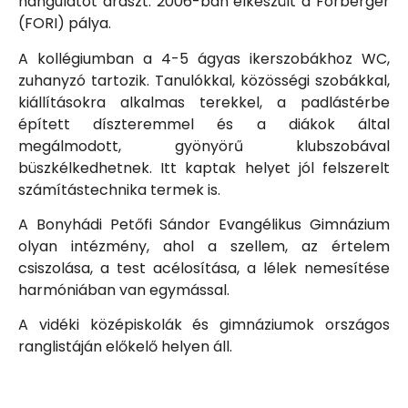
hangulatot áraszt. 2006-ban elkészült a Forberger
(FORI) pálya.
A kollégiumban a 4-5 ágyas ikerszobákhoz WC,
zuhanyzó tartozik. Tanulókkal, közösségi szobákkal,
kiállításokra alkalmas terekkel, a padlástérbe
épített díszteremmel és a diákok által
megálmodott, gyönyörű klubszobával
büszkélkedhetnek. Itt kaptak helyet jól felszerelt
számítástechnika termek is.
A Bonyhádi Petőfi Sándor Evangélikus Gimnázium
olyan intézmény, ahol a szellem, az értelem
csiszolása, a test acélosítása, a lélek nemesítése
harmóniában van egymással.
A vidéki középiskolák és gimnáziumok országos
ranglistáján előkelő helyen áll.