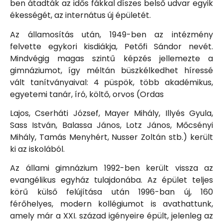
ben átadták az idős fákkal díszes belső udvar egyik
ékességét, az internátus új épületét.
Az államosítás után, 1949-ben az intézmény
felvette egykori kisdiákja, Petőfi Sándor nevét.
Mindvégig magas szintű képzés jellemezte a
gimnáziumot, így méltán büszkélkedhet híressé
vált tanítványaival: 4 püspök, több akadémikus,
egyetemi tanár, író, költő, orvos (Ordas
Lajos, Cserháti József, Mayer Mihály, Illyés Gyula,
Sass István, Balassa János, Lotz János, Mőcsényi
Mihály, Tamás Menyhért, Nusser Zoltán stb.) került
ki az iskolából.
Az állami gimnázium 1992-ben került vissza az
evangélikus egyház tulajdonába. Az épület teljes
körű külső felújítása után 1996-ban új, 160
férőhelyes, modern kollégiumot is avathattunk,
amely már a XXI. század igényeire épült, jelenleg az