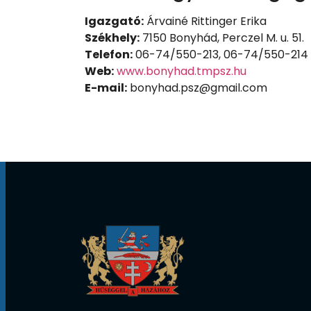
Igazgató:
Árvainé Rittinger Erika
Székhely:
7150 Bonyhád, Perczel M. u. 51.
Telefon:
06-74/550-213, 06-74/550-214
Web:
www.bonyhad.tmpsz.hu
E-mail:
bonyhad.psz@gmail.com