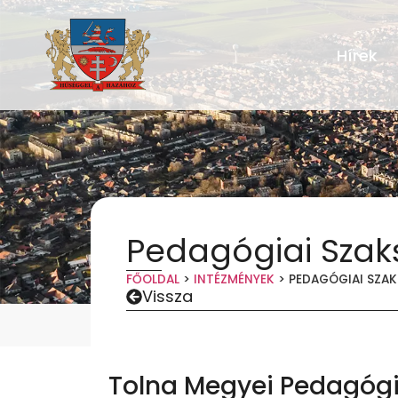
Hírek
Pedagógiai Szak
FŐOLDAL
>
INTÉZMÉNYEK
>
PEDAGÓGIAI SZA
Vissza
Tolna Megyei Pedagógi