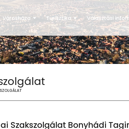
Városháza
Turisztika
Választási info
szolgálat
KSZOLGÁLAT
ai Szakszolgálat Bonyhádi Tag