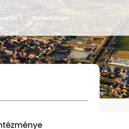
rmációk
Elérhetőségek
intézménye