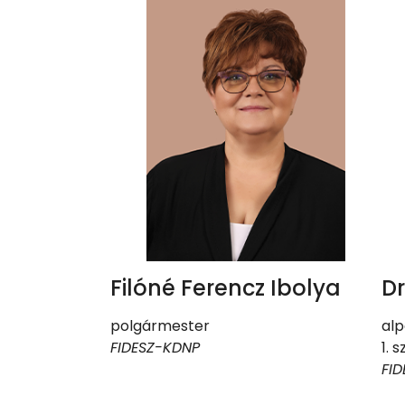
Filóné Ferencz Ibolya
Dr
polgármester
al
FIDESZ-KDNP
1. 
FI