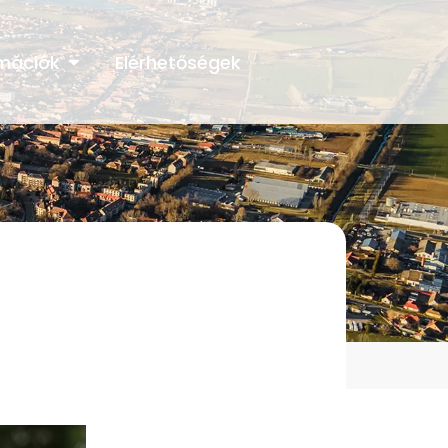
rmációk
Elérhetőségek