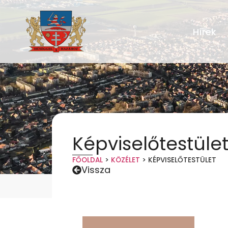
Hírek
Képviselőtestüle
FŐOLDAL
>
KÖZÉLET
>
KÉPVISELŐTESTÜLET
Vissza