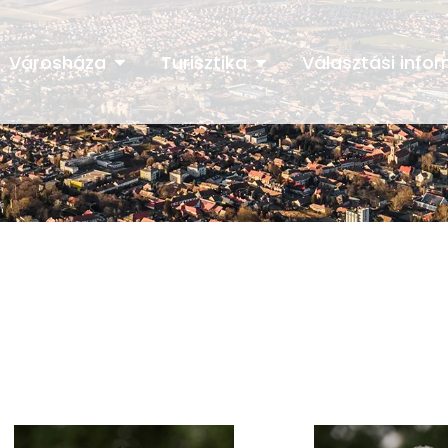
Városháza
Turisztika
Választási info
t