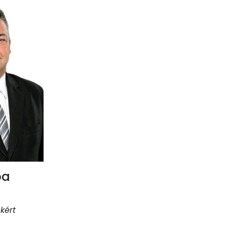
ba
kért