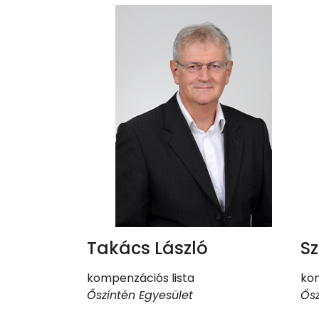
Takács László
S
kompenzációs lista
kom
Őszintén Egyesület
Ősz