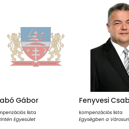
zabó Gábor
Fenyvesi Csa
penzációs lista
kompenzációs lista
intén Egyesület
Egységben a Városun