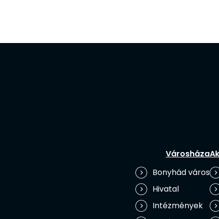
Városháza
Ak
Bonyhád város
Hivatal
Intézmények