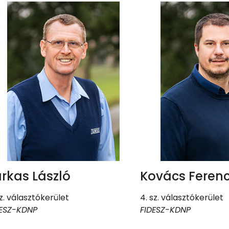
arkas László
Kovács Feren
sz. választókerület
4. sz. választókerület
DESZ-KDNP
FIDESZ-KDNP