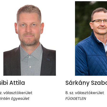
ibi Attila
Sárkány Szab
sz. választókerület
8. sz. választókerület
intén Egyesület
FÜGGETLEN