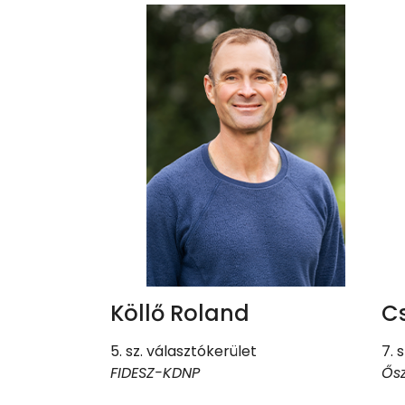
Köllő Roland
Cs
5. sz. választókerület
7. 
FIDESZ-KDNP
Ősz