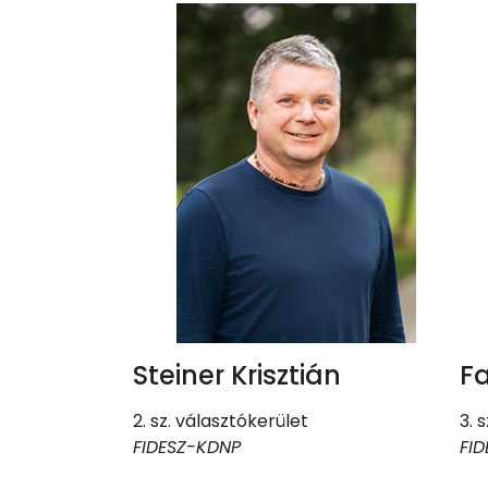
Steiner Krisztián
F
2. sz. választókerület
3. 
FIDESZ-KDNP
FI