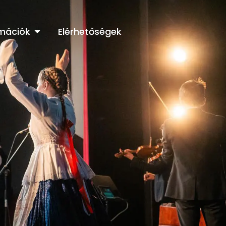
rmációk
Elérhetőségek