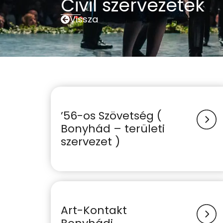
Civil szervezetek
Vissza
’56-os Szövetség (
Bonyhád – területi
szervezet )
Art-Kontakt