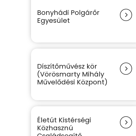
Bonyhádi Polgárőr
Egyesület
Díszítőművész kör
(Vörösmarty Mihály
Művelődési Központ)
Életút Kistérségi
Közhasznú
Családsegítő