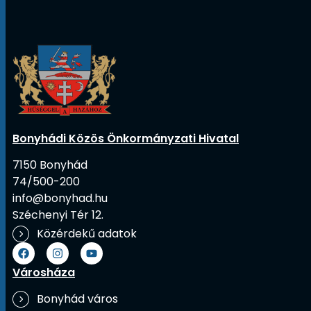
Bonyhádi Közös Önkormányzati Hivatal
7150 Bonyhád
74/500-200
info@bonyhad.hu
Széchenyi Tér 12.
Közérdekű adatok
Városháza
Bonyhád város