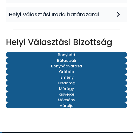
Helyi Választási Iroda határozatai
Helyi Választási Bizottság
Bonyhád
Bátaapáti
Bonyhádvarasd
Grábóc
Izmény
Kisdorog
Mórágy
Kisvejke
Mőcsény
Váralja