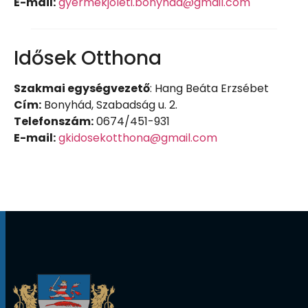
E-mail:
gyermekjoleti.bonyhad@gmail.com
Idősek Otthona
Szakmai egységvezető
: Hang Beáta Erzsébet
Cím:
Bonyhád, Szabadság u. 2.
Telefonszám:
0674/451-931
E-mail:
gkidosekotthona@gmail.com