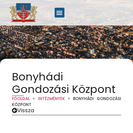
Bonyhádi
Gondozási Központ
FŐOLDAL
>
INTÉZMÉNYEK
>
BONYHÁDI GONDOZÁSI
KÖZPONT
Vissza