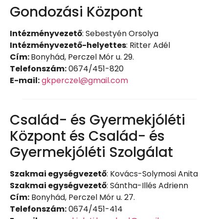
Gondozási Központ
Intézményvezető
: Sebestyén Orsolya
Intézményvezető-helyettes
: Ritter Adél
Cím:
Bonyhád, Perczel Mór u. 29.
Telefonszám:
0674/451-820
E-mail:
gkperczel@gmail.com
Család- és Gyermekjóléti
Központ és Család- és
Gyermekjóléti Szolgálat
Szakmai egységvezető
: Kovács-Solymosi Anita
Szakmai egységvezető
: Sántha-Illés Adrienn
Cím:
Bonyhád, Perczel Mór u. 27.
Telefonszám:
0674/451-414