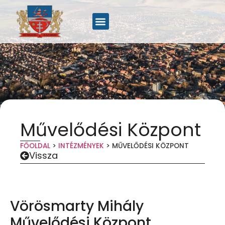
Művelődési Központ
FŐOLDAL
>
INTÉZMÉNYEK
>
MŰVELŐDÉSI KÖZPONT
Vissza
Vörösmarty Mihály
Művelődési Központ