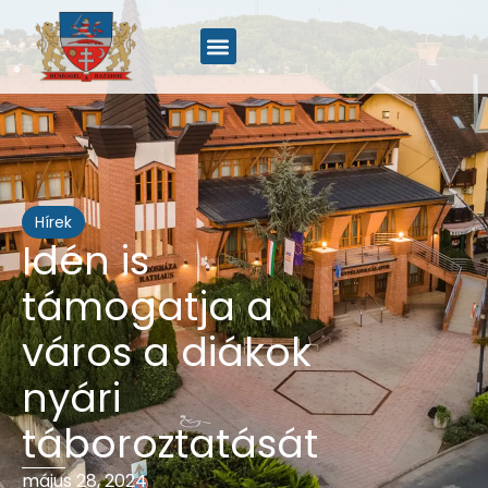
Hírek
Idén is
támogatja a
város a diákok
nyári
táboroztatását
május 28, 2024