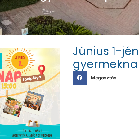
Június 1-jén
gyermekna
Megosztás