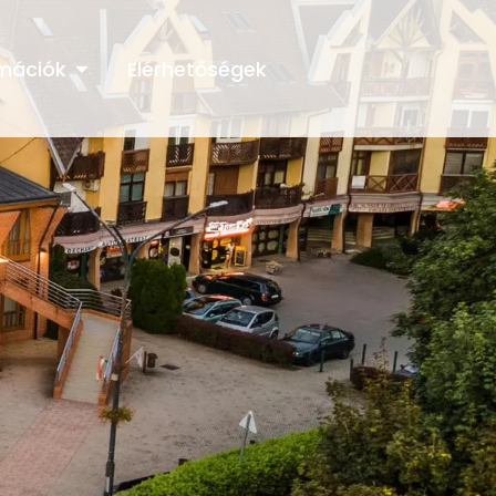
rmációk
Elérhetőségek