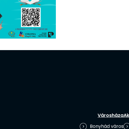
Városháza
Ak
Bonyhád város