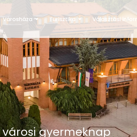
Városháza
Turisztika
Választási info
 a városi gyermeknap