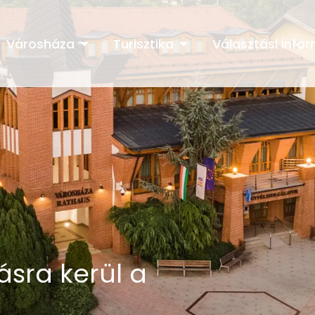
Városháza
Turisztika
Választási info
ásra kerül a