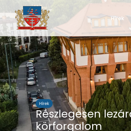
Hírek
Hírek
Részlegesen lezár
körforgalom