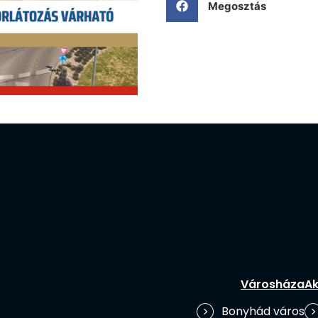
Megosztás
Városháza
Ak
Bonyhád város