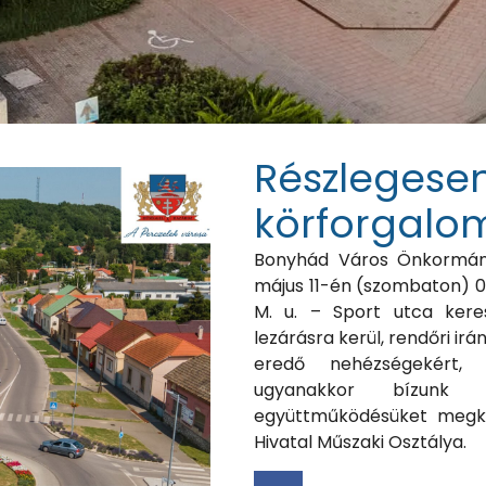
Részlegesen
körforgalo
Bonyhád Város Önkormányz
május 11-én (szombaton) 07
M. u. – Sport utca kere
lezárásra kerül, rendőri irá
eredő nehézségekért, k
ugyanakkor bízunk t
együttműködésüket megk
Hivatal Műszaki Osztálya.