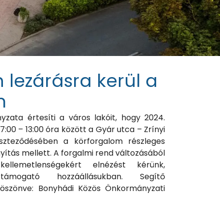
 lezárásra kerül a
m
ata értesíti a város lakóit, hogy 2024.
:00 – 13:00 óra között a Gyár utca – Zrínyi
szteződésében a körforgalom részleges
nyítás mellett. A forgalmi rend változásából
ellemetlenségekért elnézést kérünk,
ámogató hozzáállásukban. Segítő
öszönve: Bonyhádi Közös Önkormányzati