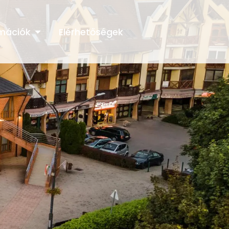
rmációk
Elérhetőségek