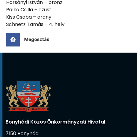
Harsányi István – bronz
Palkó Csilla – ezüst
Kiss Csaba – arany
Schnetz Tamás – 4. hely
Megosztás
Bonyhádi Közös Önkormányzati Hivatal
7150 Bonyhád