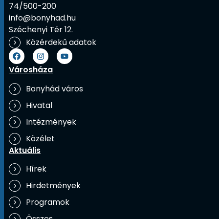
74/500-200
info@bonyhad.hu
Széchenyi Tér 12.
Közérdekű adatok
Városháza
Bonyhád város
Hivatal
Intézmények
Közélet
Aktuális
Hírek
Hirdetmények
Programok
Összes