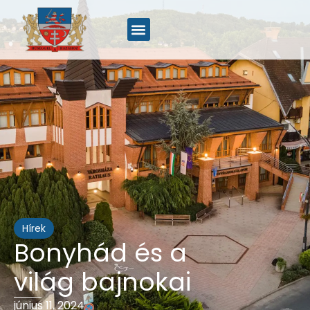
Hírek
Bonyhád és a
világ bajnokai
június 11, 2024