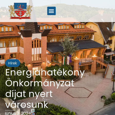
Hírek
Energiahatékony
Önkormányzat
díjat nyert
városunk
június 3, 2024