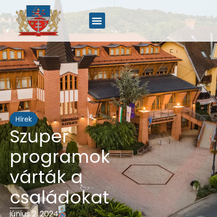
Hírek
Szuper
programok
várták a
családokat
június 2, 2024