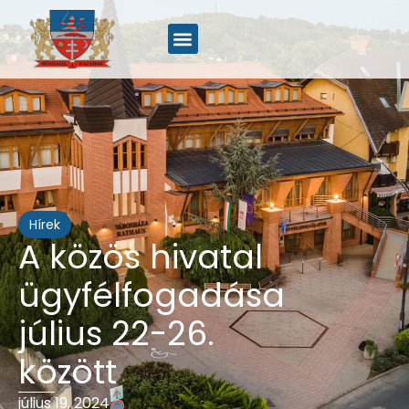
Hírek
A közös hivatal
ügyfélfogadása
július 22-26.
között
július 19, 2024