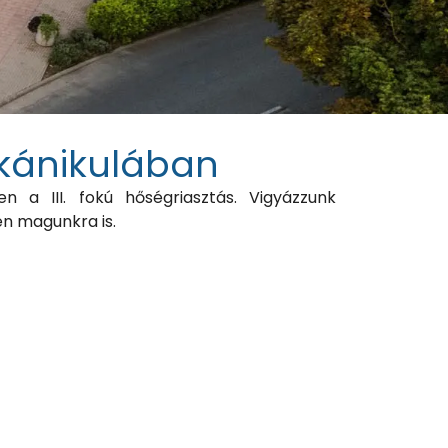
 kánikulában
en a III. fokú hőségriasztás. Vigyázzunk
n magunkra is.