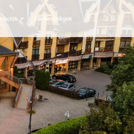
rmációk
Elérhetőségek