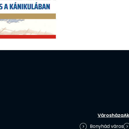
Városháza
Ak
Bonyhád város