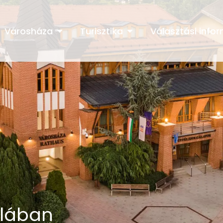
Városháza
Turisztika
Választási info
ulában