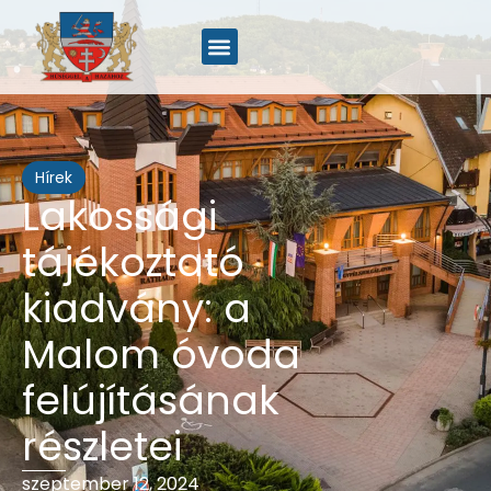
Hírek
Lakossági
tájékoztató
kiadvány: a
Malom óvoda
felújításának
részletei
szeptember 12, 2024