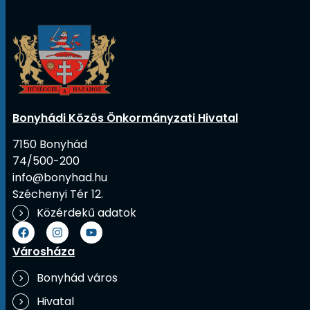
Bonyhádi Közös Önkormányzati Hivatal
7150 Bonyhád
74/500-200
info@bonyhad.hu
Széchenyi Tér 12.
Közérdekű adatok
Városháza
Bonyhád város
Hivatal