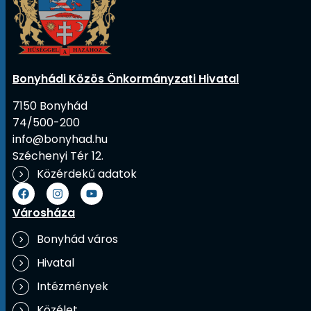
Bonyhádi Közös Önkormányzati Hivatal
7150 Bonyhád
74/500-200
info@bonyhad.hu
Széchenyi Tér 12.
Közérdekű adatok
Városháza
Bonyhád város
Hivatal
Intézmények
Közélet