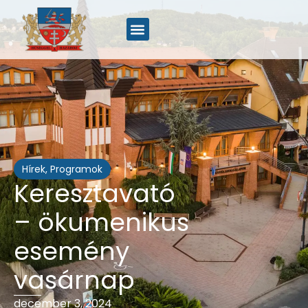
Hírek
,
Programok
Keresztavató
– ökumenikus
esemény
vasárnap
december 3, 2024