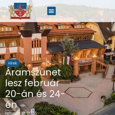
Hírek
Áramszünet
lesz február
20-án és 24-
én
február 19, 2025