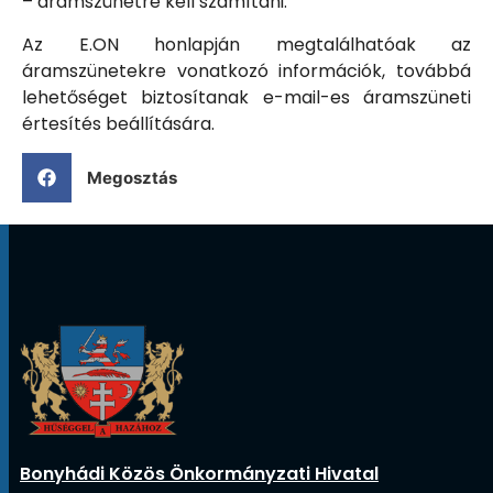
– áramszünetre kell számítani.
Az E.ON honlapján
megtalálhatóak az
áramszünetekre vonatkozó információk, továbbá
lehetőséget biztosítanak e-mail-es áramszüneti
értesítés beállítására.
Megosztás
Bonyhádi Közös Önkormányzati Hivatal