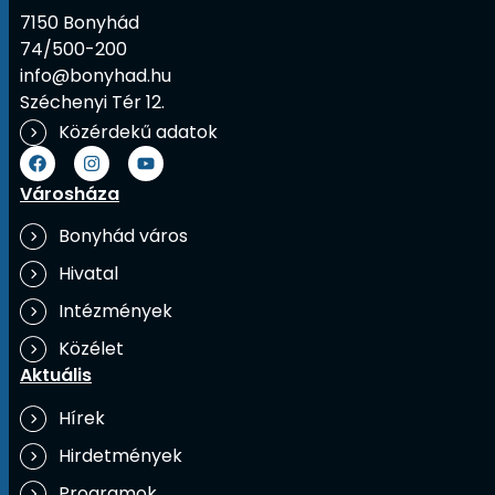
7150 Bonyhád
74/500-200
info@bonyhad.hu
Széchenyi Tér 12.
Közérdekű adatok
Városháza
Bonyhád város
Hivatal
Intézmények
Közélet
Aktuális
Hírek
Hirdetmények
Programok