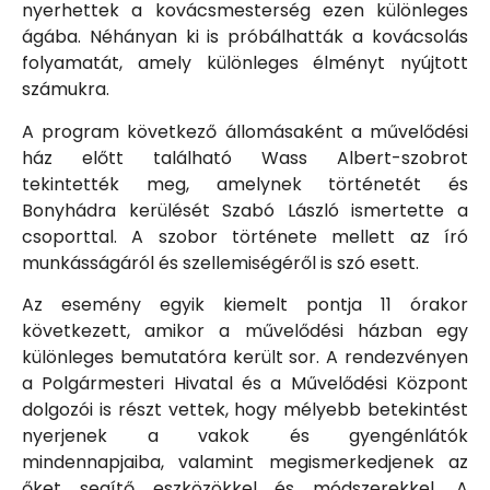
nyerhettek a kovácsmesterség ezen különleges
ágába. Néhányan ki is próbálhatták a kovácsolás
folyamatát, amely különleges élményt nyújtott
számukra.
A program következő állomásaként a művelődési
ház előtt található Wass Albert-szobrot
tekintették meg, amelynek történetét és
Bonyhádra kerülését Szabó László ismertette a
csoporttal. A szobor története mellett az író
munkásságáról és szellemiségéről is szó esett.
Az esemény egyik kiemelt pontja 11 órakor
következett, amikor a művelődési házban egy
különleges bemutatóra került sor. A rendezvényen
a Polgármesteri Hivatal és a Művelődési Központ
dolgozói is részt vettek, hogy mélyebb betekintést
nyerjenek a vakok és gyengénlátók
mindennapjaiba, valamint megismerkedjenek az
őket segítő eszközökkel és módszerekkel. A