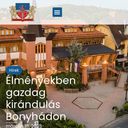
Hírek
Élményekben
gazdag
kirándulás
Bonyhádon
március 18, 2025