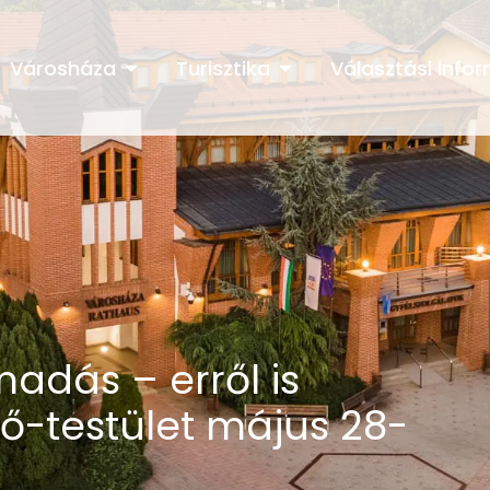
Városháza
Turisztika
Választási info
madás – erről is
lő-testület május 28-