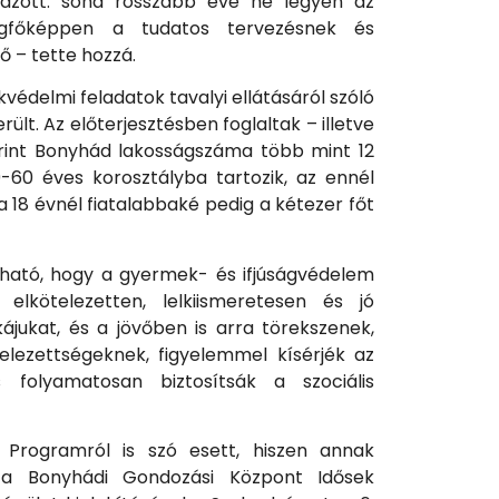
azott: soha rosszabb éve ne legyen az
egfőképpen a tudatos tervezésnek és
 – tette hozzá.
védelmi feladatok tavalyi ellátásáról szóló
ült. Az előterjesztésben foglaltak – illetve
zerint Bonyhád lakosságszáma több mint 12
9-60 éves korosztályba tartozik, az ennél
 18 évnél fiatalabbaké pedig a kétezer főt
ató, hogy a gyermek- és ifjúságvédelem
elkötelezetten, lelkiismeretesen és jó
ájukat, és a jövőben is arra törekszenek,
elezettségeknek, figyelemmel kísérjék az
s folyamatosan biztosítsák a szociális
Programról is szó esett, hiszen annak
 a Bonyhádi Gondozási Központ Idősek