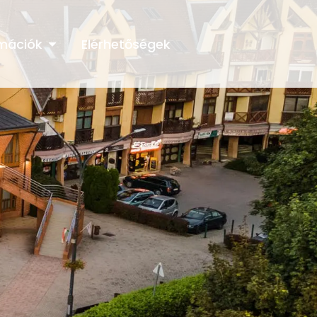
rmációk
Elérhetőségek