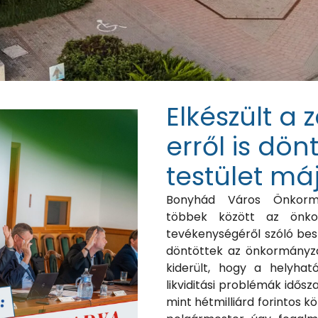
Elkészült a
erről is dön
testület má
Bonyhád Város Önkormán
többek között az önko
tevékenységéről szóló bes
döntöttek az önkormányza
kiderült, hogy a helyhat
likviditási problémák idős
mint hétmilliárd forintos 