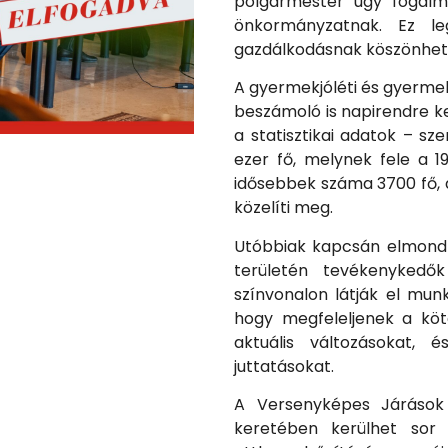
polgármester úgy fogalm
önkormányzatnak. Ez l
gazdálkodásnak köszönhető
A gyermekjóléti és gyermek
beszámoló is napirendre ker
a statisztikai adatok – s
ezer fő, melynek fele a 1
idősebbek száma 3700 fő, a
közelíti meg.
Utóbbiak kapcsán elmondh
területén tevékenykedők 
színvonalon látják el munk
hogy megfeleljenek a köt
aktuális változásokat, é
juttatásokat.
A Versenyképes Járások 
keretében kerülhet sor