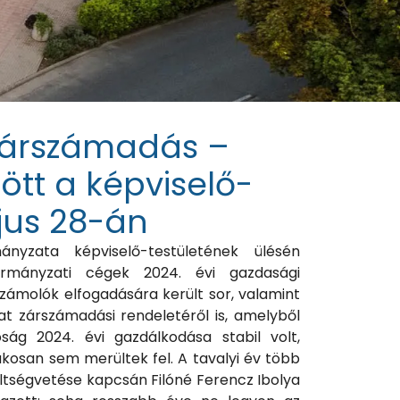
 zárszámadás –
tött a képviselő-
jus 28-án
yzata képviselő-testületének ülésén
rmányzati cégek 2024. évi gazdasági
zámolók elfogadására került sor, valamint
t zárszámadási rendeletéről is, amelyből
óság 2024. évi gazdálkodása stabil volt,
zakosan sem merültek fel. A tavalyi év több
költségvetése kapcsán Filóné Ferencz Ibolya