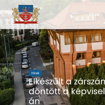
Hírek
Hírek
Elkészült a zárszá
döntött a képvise
án