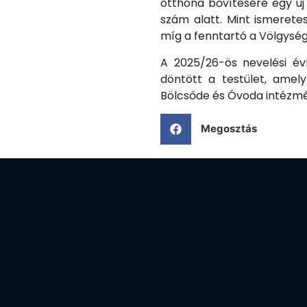
otthona bővítésére egy új 
szám alatt. Mint ismerete
míg a fenntartó a Völgysé
A 2025/26-ös nevelési év
döntött a testület, ame
Bölcsőde és Óvoda intézmé
Megosztás