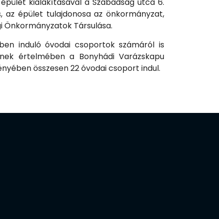
épület kialakításával a Szabadság utca 6.
s, az épület tulajdonosa az önkormányzat,
gi Önkormányzatok Társulása.
ben induló óvodai csoportok számáról is
lynek értelmében a Bonyhádi Varázskapu
nyében összesen 22 óvodai csoport indul.