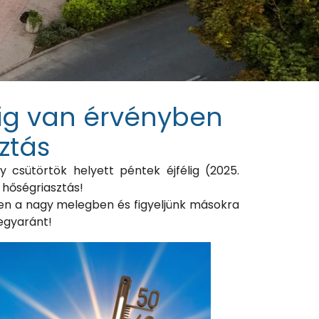
lig van érvényben
ztás
y csütörtök helyett péntek éjfélig (2025.
 hőségriasztás!
n a nagy melegben és figyeljünk másokra
 egyaránt!