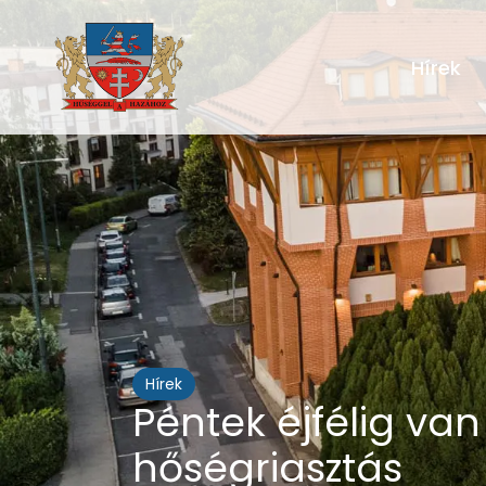
Hírek
Hírek
Péntek éjfélig va
hőségriasztás