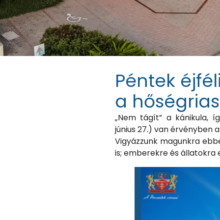
Péntek éjfé
a hőségrias
„Nem tágít” a kánikula, íg
június 27.) van érvényben a
Vigyázzunk magunkra ebbe
is; emberekre és állatokra