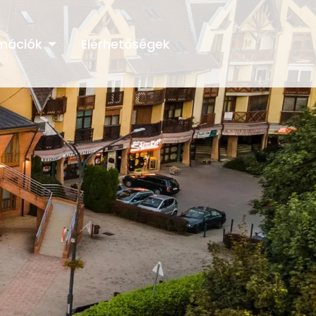
rmációk
Elérhetőségek