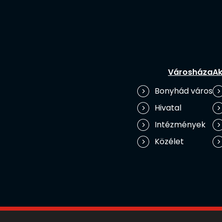
Városháza
Ak
Bonyhád város
Hivatal
Intézmények
Közélet