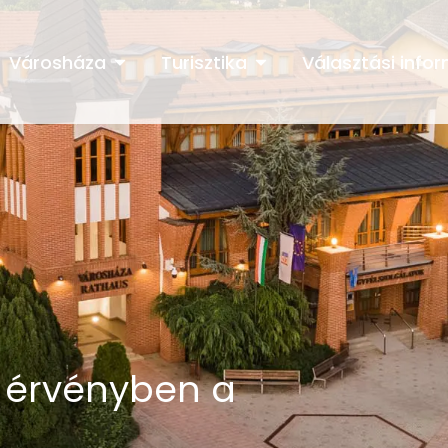
Városháza
Turisztika
Választási info
n érvényben a