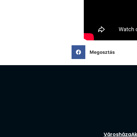
Megosztás
Városháza
Ak