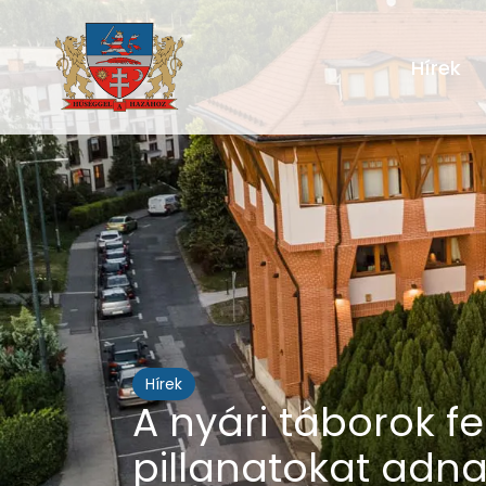
Hírek
Hírek
A nyári táborok fe
pillanatokat adn