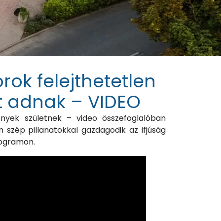
rok felejthetetlen
t adnak – VIDEO
nyek születnek – video összefoglalóban
 szép pillanatokkal gazdagodik az ifjúság
ogramon.