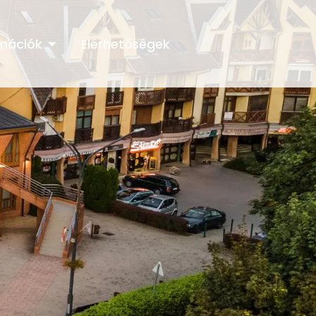
rmációk
Elérhetőségek