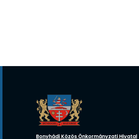
Bonyhádi Közös Önkormányzati Hivatal