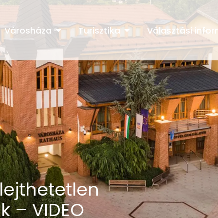
Városháza
Turisztika
Választási info
lejthetetlen
ak – VIDEO