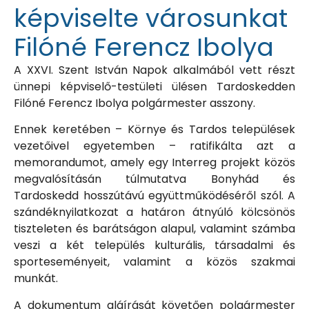
képviselte városunkat
Filóné Ferencz Ibolya
A XXVI. Szent István Napok alkalmából vett részt
ünnepi képviselő-testületi ülésen Tardoskedden
Filóné Ferencz Ibolya polgármester asszony.
Ennek keretében – Környe és Tardos települések
vezetőivel egyetemben – ratifikálta azt a
memorandumot, amely egy Interreg projekt közös
megvalósításán túlmutatva Bonyhád és
Tardoskedd hosszútávú együttműködéséről szól. A
szándéknyilatkozat a határon átnyúló kölcsönös
tiszteleten és barátságon alapul, valamint számba
veszi a két település kulturális, társadalmi és
sporteseményeit, valamint a közös szakmai
munkát.
A dokumentum aláírását követően polgármester