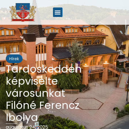
Hírek
Tardoskedden
képviselte
városunkat
Filóné Ferencz
Ibolya
augusztus 24, 2025