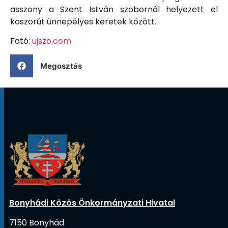
asszony a Szent István szobornál helyezett el
koszorút ünnepélyes keretek között.
Fotó:
ujszo.com
Megosztás
Bonyhádi Közös Önkormányzati Hivatal
7150 Bonyhád