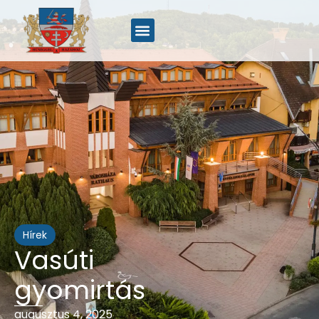
Hírek
Vasúti
gyomirtás
augusztus 4, 2025