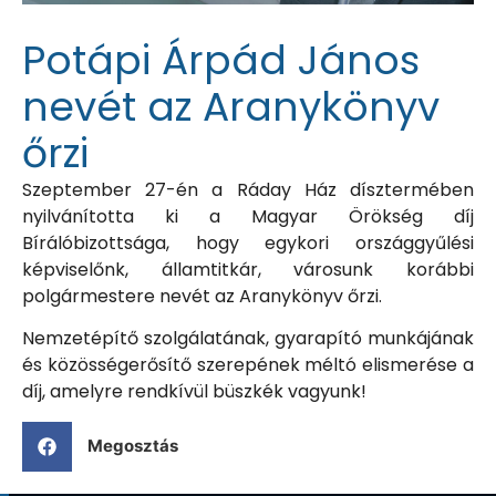
Potápi Árpád János
nevét az Aranykönyv
őrzi
Szeptember 27-én a Ráday Ház dísztermében
nyilvánította ki a Magyar Örökség díj
Bírálóbizottsága, hogy egykori országgyűlési
képviselőnk, államtitkár, városunk korábbi
polgármestere nevét az Aranykönyv őrzi.
Nemzetépítő szolgálatának, gyarapító munkájának
és közösségerősítő szerepének méltó elismerése a
díj, amelyre rendkívül büszkék vagyunk!
Megosztás