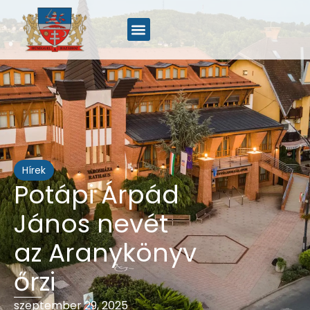
Hírek
Potápi Árpád
János nevét
az Aranykönyv
őrzi
szeptember 29, 2025