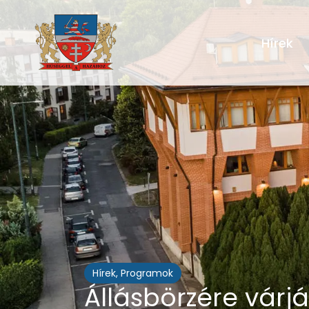
Hírek
Hírek
,
Programok
Állásbörzére várj