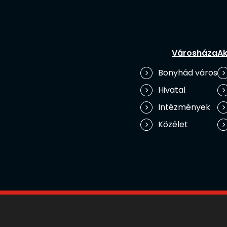
Városháza
Ak
Bonyhád város
Hivatal
Intézmények
Közélet