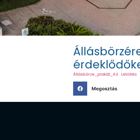
Állásbörzér
érdeklődők
Állásbörze_plakát_A3
Letöltés
Megosztás