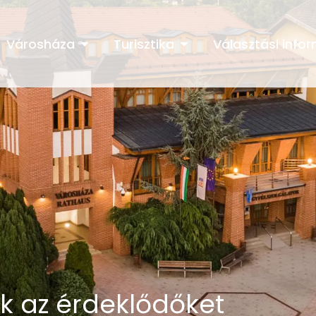
Városháza
Turisztika
Választási info
ák az érdeklődőket