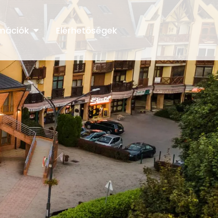
rmációk
Elérhetőségek