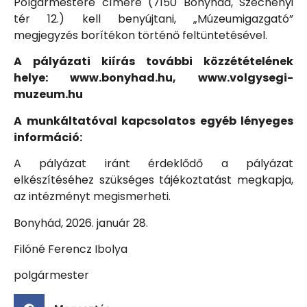
Polgármestere címére (7150 Bonyhád, Széchenyi
tér 12.) kell benyújtani, „Múzeumigazgató”
megjegyzés borítékon történő feltüntetésével.
A pályázati kiírás további közzétételének
helye: www.bonyhad.hu, www.volgysegi-
muzeum.hu
A munkáltatóval kapcsolatos egyéb lényeges
információ:
A pályázat iránt érdeklődő a pályázat
elkészítéséhez szükséges tájékoztatást megkapja,
az intézményt megismerheti.
Bonyhád, 2026. január 28.
Filóné Ferencz Ibolya
polgármester