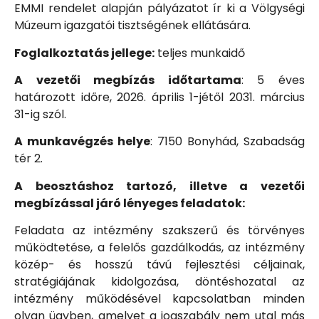
EMMI rendelet alapján pályázatot ír ki a Völgységi
Múzeum igazgatói tisztségének ellátására.
Foglalkoztatás jellege:
teljes munkaidő
A vezetői megbízás időtartama
: 5 éves
határozott időre, 2026. április 1-jétől 2031. március
31-ig szól.
A munkavégzés helye
: 7150 Bonyhád, Szabadság
tér 2.
A beosztáshoz tartozó, illetve a vezetői
megbízással járó lényeges feladatok:
Feladata az intézmény szakszerű és törvényes
működtetése, a felelős gazdálkodás, az intézmény
közép- és hosszú távú fejlesztési céljainak,
stratégiájának kidolgozása, döntéshozatal az
intézmény működésével kapcsolatban minden
olyan ügyben, amelyet a jogszabály nem utal más