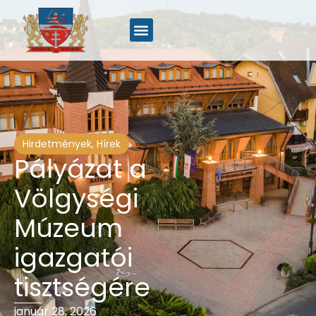
Hirdetmények
,
Hírek
Pályázat a
Völgységi
Múzeum
igazgatói
tisztségére
január 28, 2026