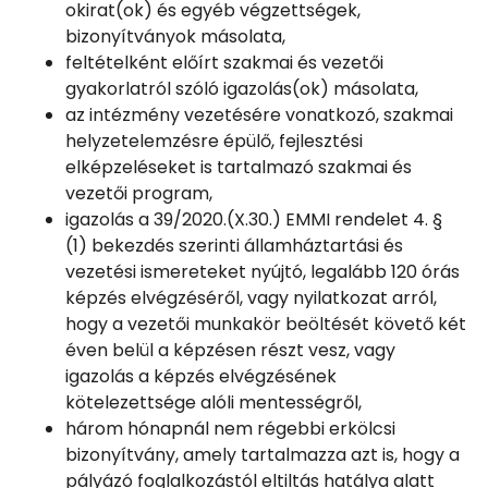
okirat(ok) és egyéb végzettségek,
bizonyítványok másolata,
feltételként előírt szakmai és vezetői
gyakorlatról szóló igazolás(ok) másolata,
az intézmény vezetésére vonatkozó, szakmai
helyzetelemzésre épülő, fejlesztési
elképzeléseket is tartalmazó szakmai és
vezetői program,
igazolás a 39/2020.(X.30.) EMMI rendelet 4. §
(1) bekezdés szerinti államháztartási és
vezetési ismereteket nyújtó, legalább 120 órás
képzés elvégzéséről, vagy nyilatkozat arról,
hogy a vezetői munkakör beöltését követő két
éven belül a képzésen részt vesz, vagy
igazolás a képzés elvégzésének
kötelezettsége alóli mentességről,
három hónapnál nem régebbi erkölcsi
bizonyítvány, amely tartalmazza azt is, hogy a
pályázó foglalkozástól eltiltás hatálya alatt