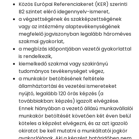
Közös Európai Referenciakeret (KER) szerinti
B2 szintet elérő idegennyelv-ismeret,
a végzettségének és szakképzettségének
vagy az intézmény alaptevékenységének
megfelelő jogviszonyban legalább hároméves
szakmai gyakorlat,
a megbízás időpontjában vezetői gyakorlattal
is rendelkezik,
kiemelkedő szakmai vagy szakirányú
tudományos tevékenységet végez,
a munkakör betöltésének feltétele
államháztartási és vezetési ismereteket
nyújtó, legalább 120 órás képzés (a
továbbiakban: képzés) igazolt elvégzése.
Ennek hiányában a vezető állású munkavállalói
munkakör betöltését követően két éven belül
köteles a képzést elvégezni, és az azt igazoló
okiratot be kell mutatni a munkáltatói jogkör
gyakorlójának. Aki a képzést határidőben nem