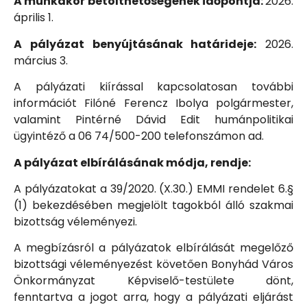
A munkakör betölthetőségének időpontja:
2026.
április 1.
A pályázat benyújtásának határideje:
2026.
március 3.
A pályázati kiírással kapcsolatosan további
információt Filóné Ferencz Ibolya polgármester,
valamint Pintérné Dávid Edit humánpolitikai
ügyintéző a 06 74/500-200 telefonszámon ad.
A pályázat elbírálásának módja, rendje:
A pályázatokat a 39/2020. (X.30.) EMMI rendelet 6.§
(1) bekezdésében megjelölt tagokból álló szakmai
bizottság véleményezi.
A megbízásról a pályázatok elbírálását megelőző
bizottsági véleményezést követően Bonyhád Város
Önkormányzat Képviselő-testülete dönt,
fenntartva a jogot arra, hogy a pályázati eljárást