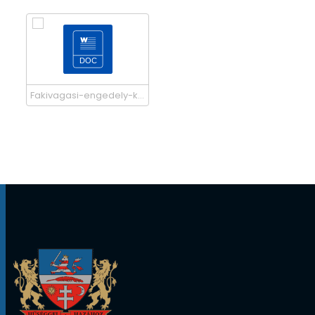
Fakivagasi-engedely-kerelemhez-adatlap