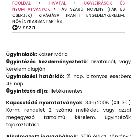
FŐOLDAL
>
HIVATAL
>
ÜGYLEÍRÁSOK ÉS
NYOMTATVÁNYOK
>
FÁS SZÁRÚ NÖVÉNY (FÁK ÉS
CSERJÉK) KIVÁGÁSA IRÁNTI ENGEDÉLYKÉRELEM,
NÖVÉNYKARBANTARTÁS
Vissza
Ügyintézők:
Kaiser Mária
Ü
gyintézés kezdeményezhető:
hivatalból, vagy
kérelem alapján
Ügyintézési határidő:
21 nap, bizonyos esetben:
45 nap
Ü
gyintézés díja:
illetékmentes
Kapcsolódó nyomtatványok:
346/2008. (XII. 30.)
Korm. rendelet 2. számú melléklet, vagy azzal
megegyező tartalmú kérelem, ügyintézők
tájékoztatása
Alkalmazott jogszabályok:
2016 évi CL. törvény ;