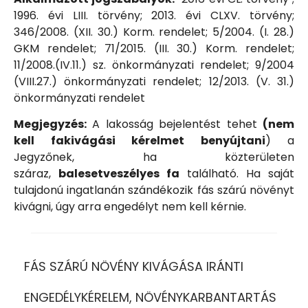
1996. évi LIII. törvény; 2013. évi CLXV. törvény;
346/2008. (XII. 30.) Korm. rendelet; 5/2004. (I. 28.)
GKM rendelet; 71/2015. (III. 30.) Korm. rendelet;
11/2008.(IV.11.) sz. önkormányzati rendelet; 9/2004
(VIII.27.) önkormányzati rendelet; 12/2013. (V. 31.)
önkormányzati rendelet
Megjegyzés:
A lakosság bejelentést tehet
(nem
kell fakivágási kérelmet benyújtani
) a
Jegyzőnek, ha közterületen
száraz,
balesetveszélyes fa
található. Ha saját
tulajdonú ingatlanán szándékozik fás szárú növényt
kivágni, úgy arra engedélyt nem kell kérnie.
FÁS SZÁRÚ NÖVÉNY KIVÁGÁSA IRÁNTI
ENGEDÉLYKÉRELEM, NÖVÉNYKARBANTARTÁS