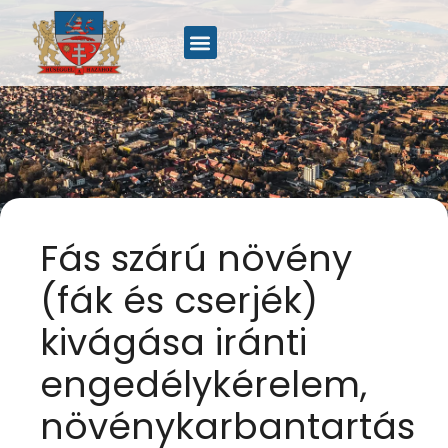
Fás szárú növény
(fák és cserjék)
kivágása iránti
engedélykérelem,
növénykarbantartás