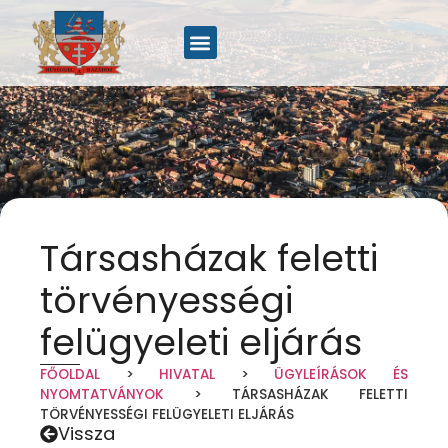
Társasházak feletti
törvényességi
felügyeleti eljárás
FŐOLDAL
>
HIVATAL
>
ÜGYLEÍRÁSOK ÉS
NYOMTATVÁNYOK
>
TÁRSASHÁZAK FELETTI
TÖRVÉNYESSÉGI FELÜGYELETI ELJÁRÁS
Vissza