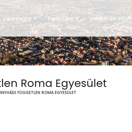
Városháza
Turisztika
Választási info
len Roma Egyesület
ONYHÁDI FÜGGETLEN ROMA EGYESÜLET