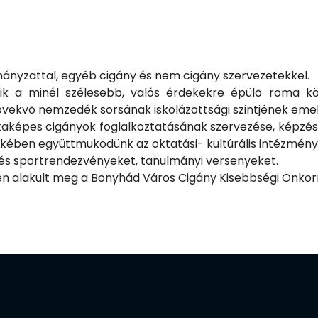
ányzattal, egyéb cigány és nem cigány szervezetekkel.
ntik a minél szélesebb, valós érdekekre épülõ roma k
lnövekvõ nemzedék sorsának iskolázottsági szintjének eme
képes cigányok foglalkoztatásának szervezése, képzési,
ekében együttmuködünk az oktatási- kultúrális intézmény
s és sportrendezvényeket, tanulmányi versenyeket.
n alakult meg a Bonyhád Város Cigány Kisebbségi Önko