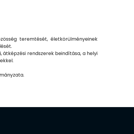
özösség teremtését, életkörülményeinek
lését.
 átképzési rendszerek beindítása, a helyi
ekkel.
rmányzata.