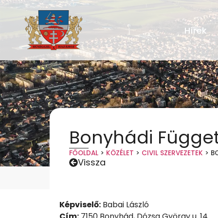
Hírek
Bonyhádi Függet
FŐOLDAL
>
KÖZÉLET
>
CIVIL SZERVEZETEK
>
B
Vissza
Képviselő:
Babai László
Cím:
7150 Bonyhád, Dózsa György u. 14.