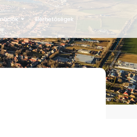
rmációk
Elérhetőségek