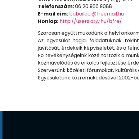
Telefonszám:
06 20 966 9088
E-mail cím:
babailaci@freemail.hu
Honlap:
http://users.atw.hu/bfre/
Szorosan együttmuködünk a helyi önkorm
Az egyesület tagjai feladatuknak teki
javítását, érdekeik képviseletét, és a fe
Fõ tevékenységeink közé tartozik a munka
közmûvelõdés és erkölcs fejlesztése érd
Szervezünk közéleti fórumokat, kultúráli
Egyesületünk közremûködésével 2002-be