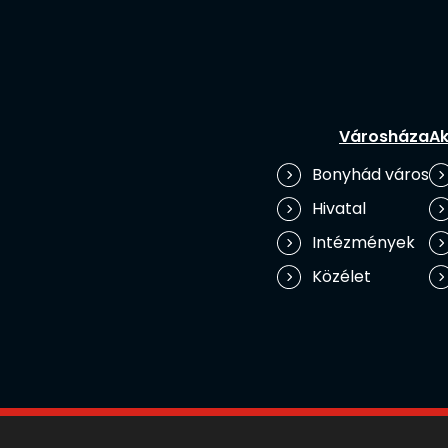
Városháza
Ak
Bonyhád város
Hivatal
Intézmények
Közélet