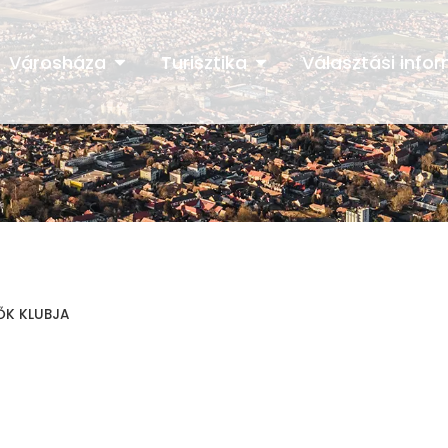
Városháza
Turisztika
Választási info
ŐK KLUBJA