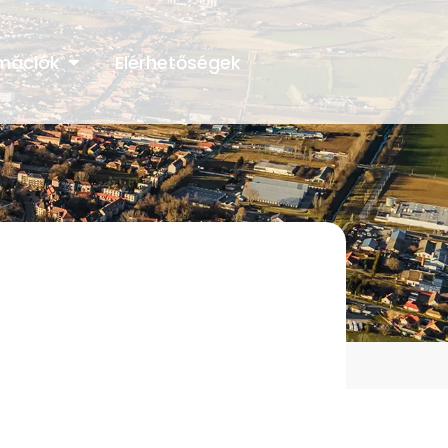
rmációk
Elérhetőségek