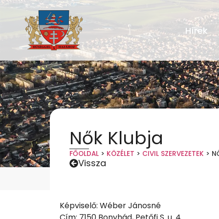
Hírek
Nők Klubja
FŐOLDAL
>
KÖZÉLET
>
CIVIL SZERVEZETEK
>
N
Vissza
Képviselő: Wéber Jánosné
Cím: 7150 Bonyhád, Petőfi S. u. 4.