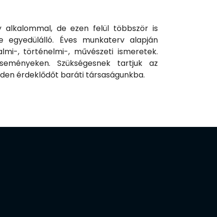
alkalommal, de ezen felül többször is
e egyedülálló. Éves munkaterv alapján
almi-, történelmi-, művészeti ismeretek.
eseményeken. Szükségesnek tartjuk az
nden érdeklődőt baráti társaságunkba.