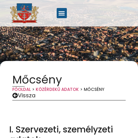
Mőcsény
FŐOLDAL
>
KÖZÉRDEKŰ ADATOK
>
MŐCSÉNY
Vissza
I. Szervezeti, személyzeti