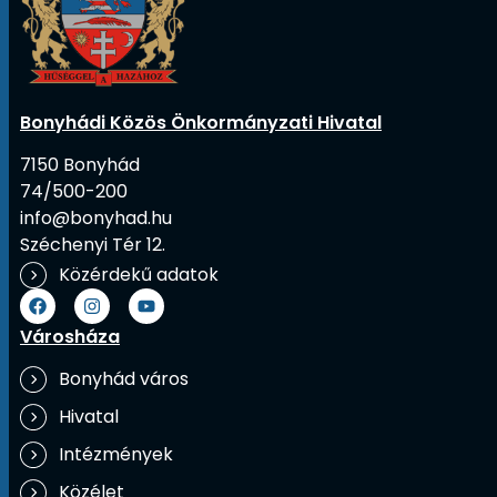
Bonyhádi Közös Önkormányzati Hivatal
7150 Bonyhád
74/500-200
info@bonyhad.hu
Széchenyi Tér 12.
Közérdekű adatok
Városháza
Bonyhád város
Hivatal
Intézmények
Közélet