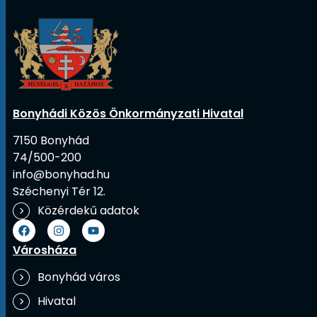
Bonyhádi Közös Önkormányzati Hivatal
7150 Bonyhád
74/500-200
info@bonyhad.hu
Széchenyi Tér 12.
Közérdekű adatok
Városháza
Bonyhád város
Hivatal