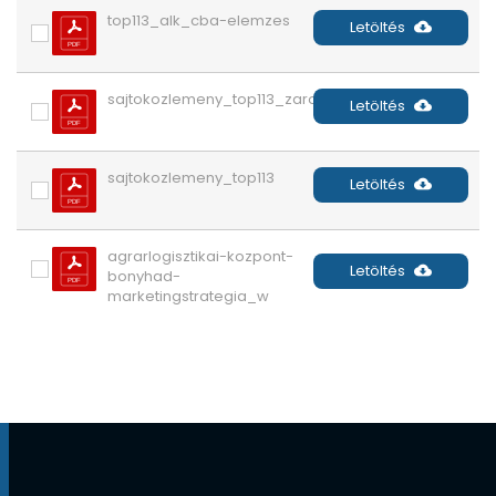
top113_alk_cba-elemzes
Letöltés
sajtokozlemeny_top113_zaro
Letöltés
sajtokozlemeny_top113
Letöltés
agrarlogisztikai-kozpont-
Letöltés
bonyhad-
marketingstrategia_w