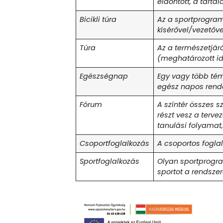
eldöntött, a tart
Bicikli túra
Az a sportprogram
kísérővel/vezetőv
Túra
Az a természetjár
(meghatározott id
Egészségnap
Egy vagy több tém
egész napos rend
Fórum
A színtér összes 
részt vesz a terv
tanulási folyamat,
Csoportfoglalkozás
A csoportos fogla
Sportfoglalkozás
Olyan sportprogra
sportot a rendsze