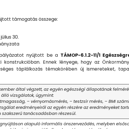
yújtott támogatás összege:
július 30.
mányzata
pályázatot nyújtott be a
TÁMOP-6.1.2-11/1 Egészség
ti konstrukcióban. Ennek lényege, hogy az Önkormány
zséges táplálkozás témakörében új ismereteket, tapa
ember által végzett, az egyén egészségi állapotának felméré
álló vizsgálatok, úgymint:
stmagasság, – vérnyomásmérés, – testzsír mérés, – BMI számí
vizsgálat eredményeiről az egyén részére az eredményeket tartal
n szakszerű tanácsadásban részesül.
gnyújtáson alapuló informális önszerveződés, melyben elsősor