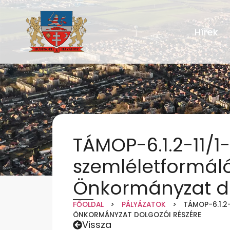
Hírek
TÁMOP-6.1.2-11/1
szemléletformá
Önkormányzat do
FŐOLDAL
>
PÁLYÁZATOK
>
TÁMOP-6.1.
ÖNKORMÁNYZAT DOLGOZÓI RÉSZÉRE
Vissza