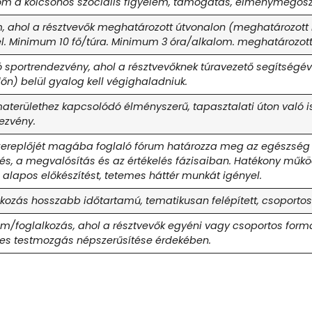
alom a kölcsönös szociális figyelem, támogatás, élménymegos
, ahol a résztvevők meghatározott útvonalon (meghatározott 
el. Minimum 10 fő/túra. Minimum 3 óra/alkalom. meghatározot
ó sportrendezvény, ahol a résztvevőknek túravezető segítségé
őn) belül gyalog kell végighaladniuk.
aterülethez kapcsolódó élményszerű, tapasztalati úton való is
ezvény.
szereplőjét magába foglaló fórum határozza meg az egészsé
ezés, a megvalósítás és az értékelés fázisaiban. Hatékony 
 alapos előkészítést, tetemes háttér munkát igényel.
lkozás hosszabb időtartamú, tematikusan felépített, csoport
m/foglalkozás, ahol a résztvevők egyéni vagy csoportos form
res testmozgás népszerűsítése érdekében.