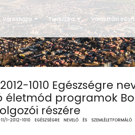
Városháza
Turisztika
Választási info
-2012-1010 Egészségre ne
ló életmód programok B
lgozói részére
2-11/1-2012-1010 EGÉSZSÉGRE NEVELŐ ÉS SZEMLÉLETFORM