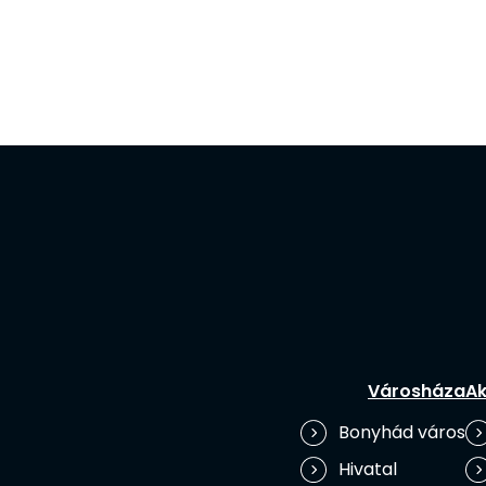
Városháza
Ak
Bonyhád város
Hivatal