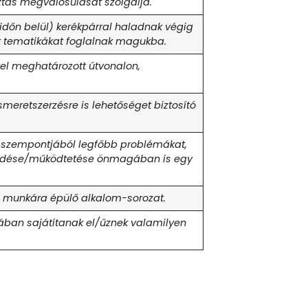
ztás megvalósulását szolgálja.
időn belül) kerékpárral haladnak végig
t tematikákat foglalnak magukba.
vel meghatározott útvonalon,
meretszerzésre is lehetőséget biztosító
g szempontjából legfőbb problémákat,
működése/működtetése önmagában is egy
os munkára épülő alkalom-sorozat.
ában sajátítanak el/űznek valamilyen