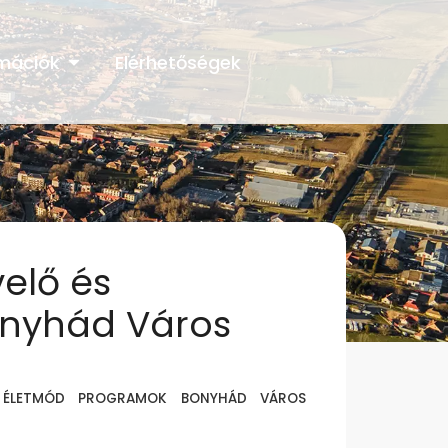
rmációk
Elérhetőségek
velő és
onyhád Város
ÁLÓ ÉLETMÓD PROGRAMOK BONYHÁD VÁROS