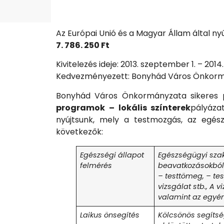
Az Európai Unió és a Magyar Állam által n
7. 786. 250 Ft
Kivitelezés ideje: 2013. szeptember 1. – 2014. 
Kedvezményezett: Bonyhád Város Önkor
Bonyhád Város Önkormányzata sikeres 
programok – lokális színterek
pályáza
nyújtsunk, mely a testmozgás, az egés
következők:
Egészségi állapot
Egészségügyi szak
felmérés
beavatkozásokból 
– testtömeg, – te
vizsgálat stb., A 
valamint az egyé
Laikus önsegítés
Kölcsönös segítsé