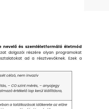
re nevelő és szemléletformáló életmód
zat dolgozói részére olyan programokat
sztalatokat ad a résztvevőknek. Ezek a
sét célzó, nem invazív
tás, – CO szint mérés, – anyajegy
mazó értékelő lap kerül kiállításra,
ban a találkozások időkerete az előre