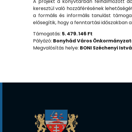
A projekt a könyvtárban felhalmozott do
keresztül való hozzáférésének lehetőségét k
a formális és informális tanulást támog
elősegítik, hogy a fenntartási időszakba
Támogatás:
5. 479. 146 Ft
Pályázó:
Bonyhád Város Önkormányzat
Megvalósítás helye:
BONI Széchenyi Istv