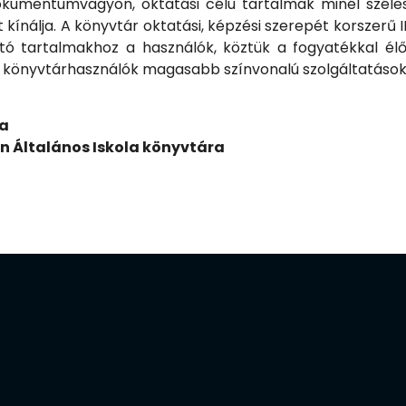
kumentumvagyon, oktatási célú tartalmak minél széles
ínálja. A könyvtár oktatási, képzési szerepét korszerű IK
ató tartalmakhoz a használók, köztük a fogyatékkal é
n a könyvtárhasználók magasabb színvonalú szolgáltatáso
a
án Általános Iskola könyvtára