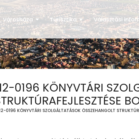
Városháza
Turisztika
Választási info
-2012-0196 KÖNYVTÁRI SZO
TRUKTÚRAFEJLESZTÉSE 
-2012-0196 KÖNYVTÁRI SZOLGÁLTATÁSOK ÖSSZEHANGOLT STRUKTÚ