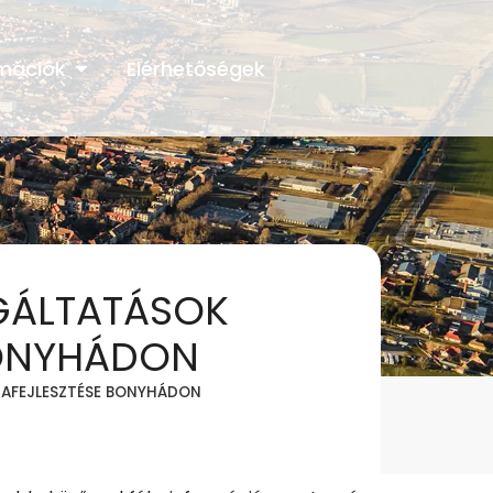
rmációk
Elérhetőségek
LGÁLTATÁSOK
BONYHÁDON
RAFEJLESZTÉSE BONYHÁDON