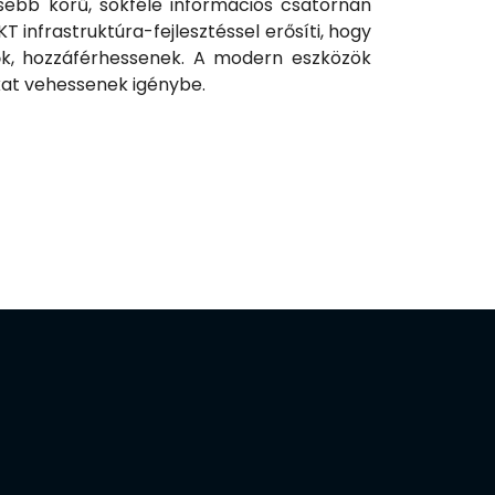
ebb körű, sokféle információs csatornán
T infrastruktúra-fejlesztéssel erősíti, hogy
lők, hozzáférhessenek. A modern eszközök
kat vehessenek igénybe.