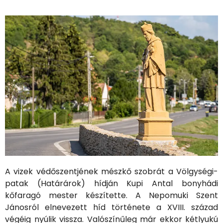
A vizek védőszentjének mészkő szobrát a Völgységi-
patak (Határárok) hídján Kupi Antal bonyhádi
kőfaragó mester készítette. A Nepomuki Szent
Jánosról elnevezett híd története a XVIII. század
végéig nyúlik vissza. Valószínűleg már ekkor kétlyukú