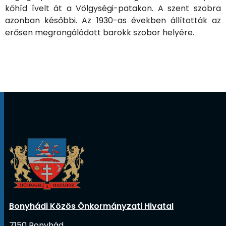
kőhíd ívelt át a Völgységi-patakon. A szent szobra
azonban későbbi. Az 1930-as években állították az
erősen megrongálódott barokk szobor helyére.
Bonyhádi Közös Önkormányzati Hivatal
7150 Bonyhád