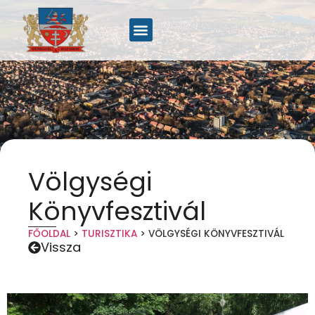
Völgységi
Könyvfesztivál
FŐOLDAL
>
TURISZTIKA
>
VÖLGYSÉGI KÖNYVFESZTIVÁL
Vissza