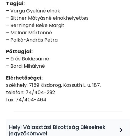
Tagjai:
– Varga Gyuláné elnök
– Bittner Mátyásné elnökhelyettes
– Berningné Beke Margit
– Molnár Mártonné
– Palkó-András Petra
Póttagjai:
– Erős Boldizsárné
– Bordi Mihályné
Elérhetőségei:
székhely: 7159 Kisdorog, Kossuth L. u. 187.
telefon: 74/404-292
fax: 74/404-464
Helyi Választási Bizottság üléseinek
jegyzőkönyvei