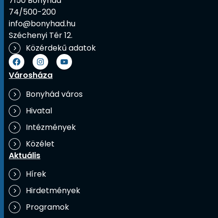
7150 Bonyhád
74/500-200
info@bonyhad.hu
Széchenyi Tér 12.
Közérdekű adatok
Városháza
Bonyhád város
Hivatal
Intézmények
Közélet
Aktuális
Hírek
Hirdetmények
Programok