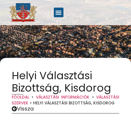
Helyi Választási
Bizottság, Kisdorog
FŐOLDAL
>
VÁLASZTÁSI INFORMÁCIÓK
>
VÁLASZTÁSI
SZERVEK
>
HELYI VÁLASZTÁSI BIZOTTSÁG, KISDOROG
Vissza