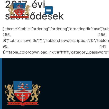
2017. évi
szerződések
{„theme”:”table”,”ordering”:”ordering”,”orderingdir”:”asc”,
255, 255,
0)”,”table_showtitle”:”1″,”table_showdescription”:”0″,”tab
90, 141,
1)”,”table_colordownloadlink”:”#ffffff”,”category_password”