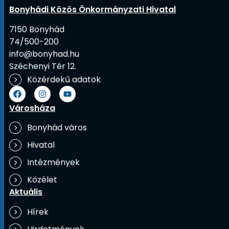
Bonyhádi Közös Önkormányzati Hivatal
7150 Bonyhád
74/500-200
info@bonyhad.hu
Széchenyi Tér 12.
Közérdekű adatok
Városháza
Bonyhád város
Hivatal
Intézmények
Közélet
Aktuális
Hírek