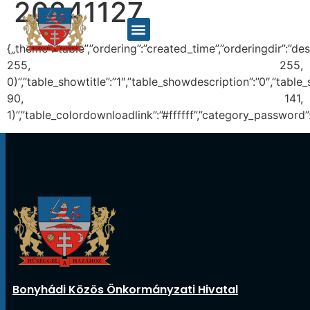
20241127
{„theme”:”table”,”ordering”:”created_time”,”orderingdir”:”d
255, 255,
0)”,”table_showtitle”:”1″,”table_showdescription”:”0″,”tab
90, 141,
1)”,”table_colordownloadlink”:”#ffffff”,”category_password”
Bonyhádi Közös Önkormányzati Hivatal