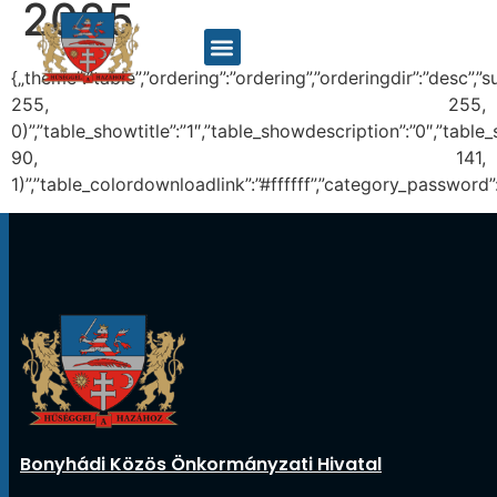
2025
{„theme”:”table”,”ordering”:”ordering”,”orderingdir”:”desc”
255, 255,
0)”,”table_showtitle”:”1″,”table_showdescription”:”0″,”tab
90, 141,
1)”,”table_colordownloadlink”:”#ffffff”,”category_password”
Bonyhádi Közös Önkormányzati Hivatal