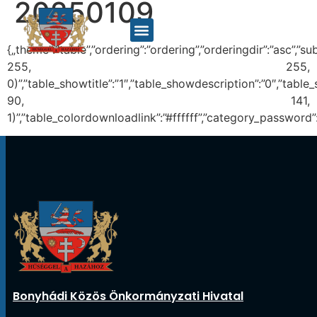
20250109
{„theme”:”table”,”ordering”:”ordering”,”orderingdir”:”asc”,
255, 255,
0)”,”table_showtitle”:”1″,”table_showdescription”:”0″,”tab
90, 141,
1)”,”table_colordownloadlink”:”#ffffff”,”category_password”
Bonyhádi Közös Önkormányzati Hivatal