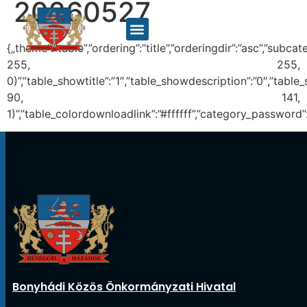
20260527
{„theme”:”table”,”ordering”:”title”,”orderingdir”:”asc”,”su
255, 255,
0)”,”table_showtitle”:”1″,”table_showdescription”:”0″,”tab
90, 141,
1)”,”table_colordownloadlink”:”#ffffff”,”category_password”
Bonyhádi Közös Önkormányzati Hivatal