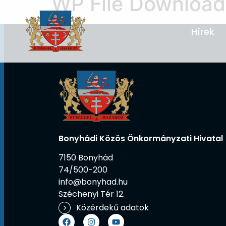
WP File Download
Hírek
Bonyhádi Közös Önkormányzati Hivatal
7150 Bonyhád
74/500-200
info@bonyhad.hu
Széchenyi Tér 12.
Közérdekű adatok