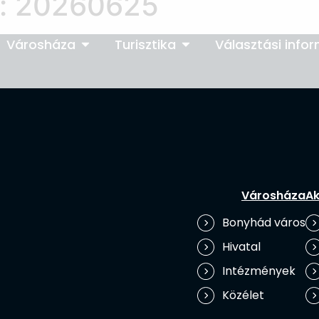
:
20260625
Városháza
Turisztika
Választási info
Városháza
Ak
Bonyhád város
Hivatal
Intézmények
Közélet