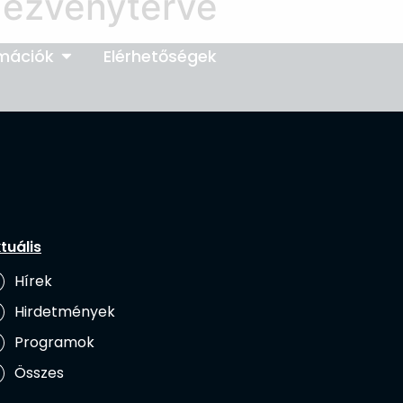
dezvényterve
rmációk
Elérhetőségek
tuális
Hírek
Hirdetmények
Programok
Összes