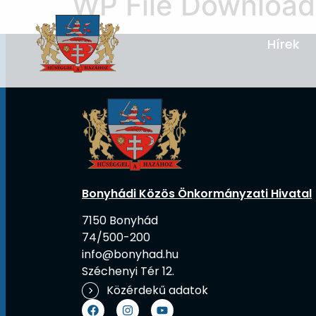
WP File Download
Hírek
Bonyhádi Közös Önkormányzati Hivatal
7150 Bonyhád
74/500-200
info@bonyhad.hu
Széchenyi Tér 12.
Közérdekű adatok