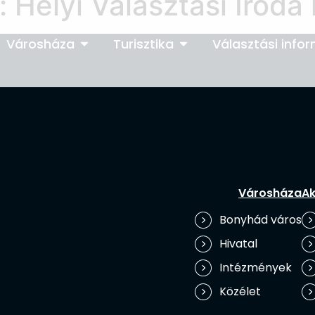
:
Helyi Választási Iroda
Városháza
Turisztika
Választási info
Városháza
Ak
Bonyhád város
Hivatal
Intézmények
Közélet