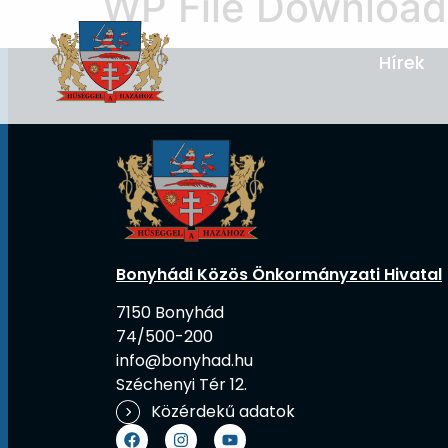
WP File Download
Hírek
Bonyhádi Közös Önkormányzati Hivatal
7150 Bonyhád
74/500-200
info@bonyhad.hu
Széchenyi Tér 12.
Közérdekű adatok