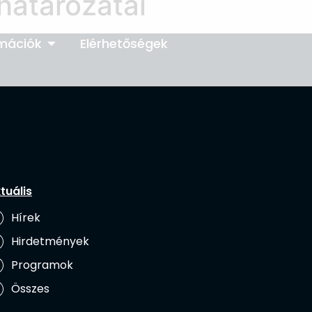
 határozatai
rmációk
Elérhetőségek
tuális
Hírek
Hirdetmények
Programok
Összes