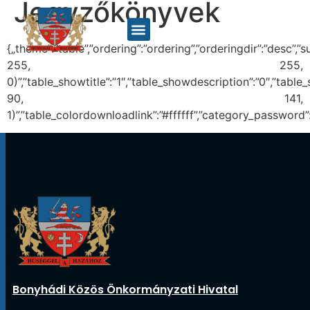
Jegyzőkönyvek
{„theme”:”table”,”ordering”:”ordering”,”orderingdir”:”desc”
255, 255,
0)”,”table_showtitle”:”1″,”table_showdescription”:”0″,”tab
90, 141,
1)”,”table_colordownloadlink”:”#ffffff”,”category_password”
Bonyhádi Közös Önkormányzati Hivatal