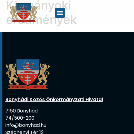
Kismányoki
eredmények
Bonyhádi Közös Önkormányzati Hivatal
7150 Bonyhád
74/500-200
info@bonyhad.hu
Széchenyi Tér 12.