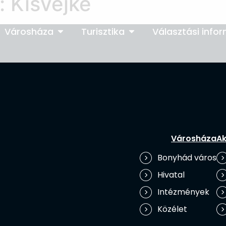
:
Kisvejke
Városháza
Turisztika
Választási info
Városháza
Ak
Bonyhád város
Hivatal
Intézmények
Közélet