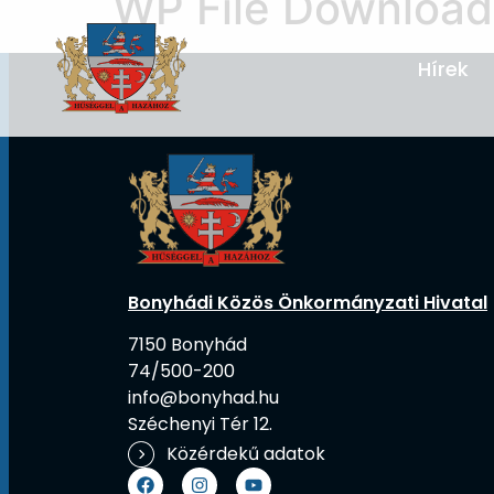
WP File Download
Hírek
Bonyhádi Közös Önkormányzati Hivatal
7150 Bonyhád
74/500-200
info@bonyhad.hu
Széchenyi Tér 12.
Közérdekű adatok